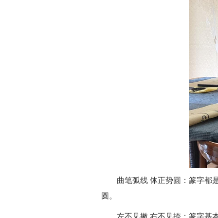
曲笔弧线 体正势圆：篆字都
圆。
左不见撇 右不见捺：篆字基