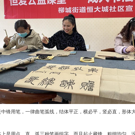
是中锋用笔，一律曲笔弧线，结体平正，横必平，竖必直，形体
本上是用点、直、弧三种笔画组字，而且起止藏锋、粗细均匀，