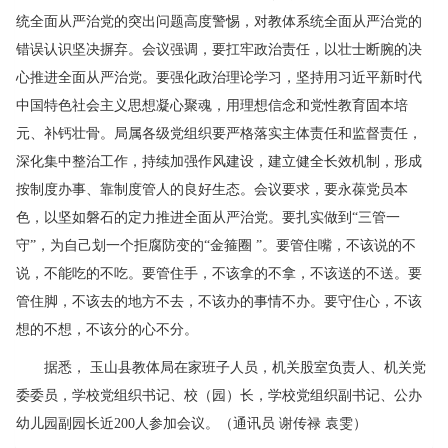
统全面从严治党的突出问题高度警惕，对教体系统全面从严治党的
错误认识坚决摒弃。会议强调，要扛牢政治责任，以壮士断腕的决
心推进全面从严治党。要强化政治理论学习，坚持用习近平新时代
中国特色社会主义思想凝心聚魂，用理想信念和党性教育固本培
元、补钙壮骨。局属各级党组织要严格落实主体责任和监督责任，
深化集中整治工作，持续加强作风建设，建立健全长效机制，形成
按制度办事、靠制度管人的良好生态。会议要求，要永葆党员本
色，以坚如磐石的定力推进全面从严治党。要扎实做到“三管一
守”，为自己划一个拒腐防变的“金箍圈 ”。要管住嘴，不该说的不
说，不能吃的不吃。要管住手，不该拿的不拿，不该送的不送。要
管住脚，不该去的地方不去，不该办的事情不办。要守住心，不该
想的不想，不该分的心不分。
据悉， 玉山县教体局在家班子人员，机关股室负责人、机关党
委委员，学校党组织书记、校（园）长，学校党组织副书记、公办
幼儿园副园长近200人参加会议。（通讯员 谢传禄 袁雯）