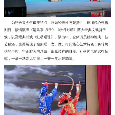
为贴合青少年审美特点，兼顾经典性与观赏性，剧团精心甄选
剧目，倾情演绎《清风亭·斥子》《牡丹对药》两大经典文戏折子
戏，以及经典武戏《虹桥赠珠》。演出中，全体演员精神饱满、技
艺精湛，完美展现了赣剧唱、念、做、打的核心艺术特色：婉转悠
扬的声腔、字正腔圆的念白、细腻传神的身段、利落帅气的武打招
式，一举一动皆见功底，一颦一笑尽显韵味。