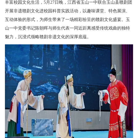
丰富校园文化生活，5月27日晚，江西省玉山一中联合玉山县赣剧团
开展非遗赣剧文化进校园科普实践活动，以趣味课堂、特色展演、
互动体验的形式，为师生带来了一场精彩纷呈的赣剧文化盛宴。玉
山一中党委书记陈朝晖与师生代表一同近距离感受传统戏曲的独特
魅力，沉浸式领略赣剧非遗文化的深厚底蕴。