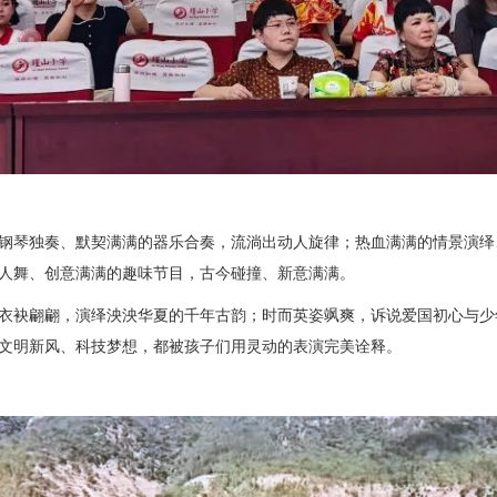
钢琴独奏、默契满满的器乐合奏，流淌出动人旋律；热血满满的情景演绎
人舞、创意满满的趣味节目，古今碰撞、新意满满。
衣袂翩翩，演绎泱泱华夏的千年古韵；时而英姿飒爽，诉说爱国初心与少
文明新风、科技梦想，都被孩子们用灵动的表演完美诠释。