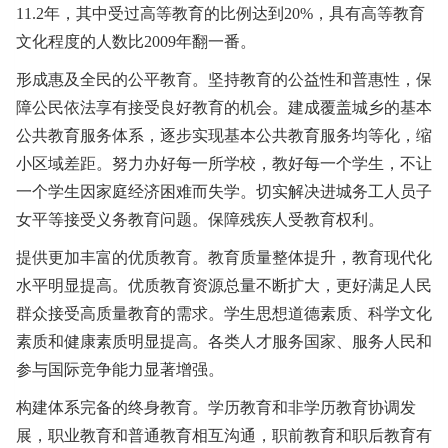
11.2年，其中受过高等教育的比例达到20%，具有高等教育
文化程度的人数比2009年翻一番。
形成惠及全民的公平教育。坚持教育的公益性和普惠性，保
障公民依法享有接受良好教育的机会。建成覆盖城乡的基本
公共教育服务体系，逐步实现基本公共教育服务均等化，缩
小区域差距。努力办好每一所学校，教好每一个学生，不让
一个学生因家庭经济困难而失学。切实解决进城务工人员子
女平等接受义务教育问题。保障残疾人受教育权利。
提供更加丰富的优质教育。教育质量整体提升，教育现代化
水平明显提高。优质教育资源总量不断扩大，更好满足人民
群众接受高质量教育的需求。学生思想道德素质、科学文化
素质和健康素质明显提高。各类人才服务国家、服务人民和
参与国际竞争能力显著增强。
构建体系完备的终身教育。学历教育和非学历教育协调发
展，职业教育和普通教育相互沟通，职前教育和职后教育有