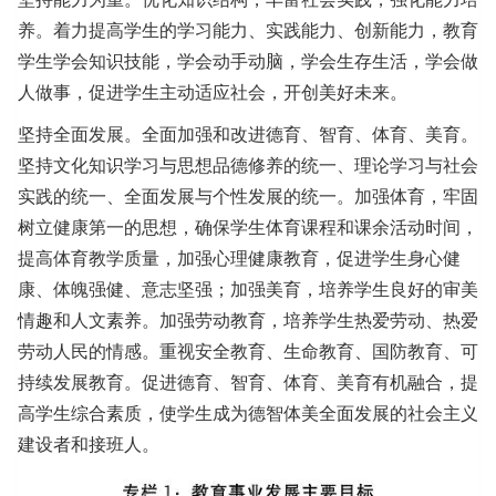
养。着力提高学生的学习能力、实践能力、创新能力，教育
学生学会知识技能，学会动手动脑，学会生存生活，学会做
人做事，促进学生主动适应社会，开创美好未来。
坚持全面发展。全面加强和改进德育、智育、体育、美育。
坚持文化知识学习与思想品德修养的统一、理论学习与社会
实践的统一、全面发展与个性发展的统一。加强体育，牢固
树立健康第一的思想，确保学生体育课程和课余活动时间，
提高体育教学质量，加强心理健康教育，促进学生身心健
康、体魄强健、意志坚强；加强美育，培养学生良好的审美
情趣和人文素养。加强劳动教育，培养学生热爱劳动、热爱
劳动人民的情感。重视安全教育、生命教育、国防教育、可
持续发展教育。促进德育、智育、体育、美育有机融合，提
高学生综合素质，使学生成为德智体美全面发展的社会主义
建设者和接班人。