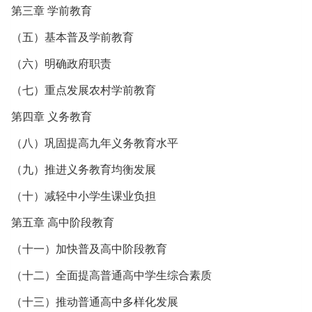
第三章 学前教育
（五）基本普及学前教育
（六）明确政府职责
（七）重点发展农村学前教育
第四章 义务教育
（八）巩固提高九年义务教育水平
（九）推进义务教育均衡发展
（十）减轻中小学生课业负担
第五章 高中阶段教育
（十一）加快普及高中阶段教育
（十二）全面提高普通高中学生综合素质
（十三）推动普通高中多样化发展