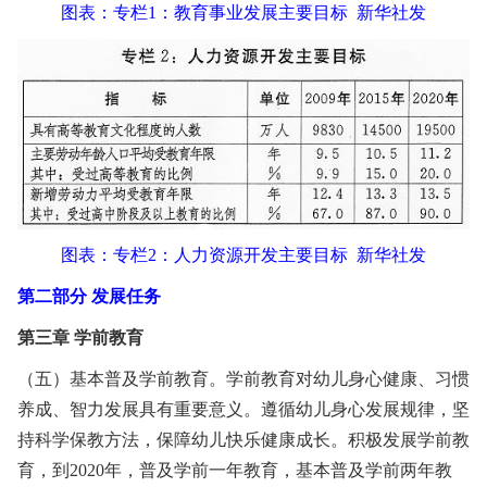
图表：专栏1：教育事业发展主要目标 新华社发
图表：专栏2：人力资源开发主要目标 新华社发
第二部分 发展任务
第三章 学前教育
（五）基本普及学前教育。学前教育对幼儿身心健康、习惯
养成、智力发展具有重要意义。遵循幼儿身心发展规律，坚
持科学保教方法，保障幼儿快乐健康成长。积极发展学前教
育，到2020年，普及学前一年教育，基本普及学前两年教