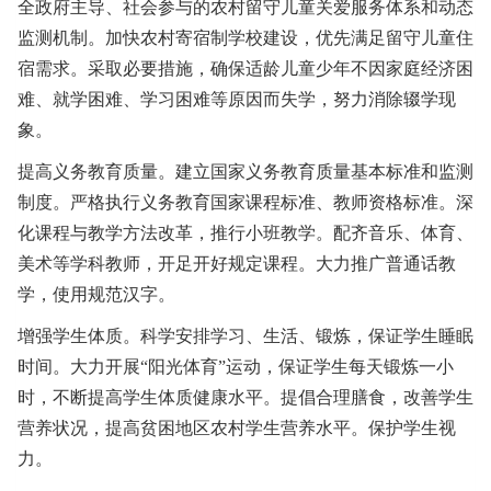
全政府主导、社会参与的农村留守儿童关爱服务体系和动态
监测机制。加快农村寄宿制学校建设，优先满足留守儿童住
宿需求。采取必要措施，确保适龄儿童少年不因家庭经济困
难、就学困难、学习困难等原因而失学，努力消除辍学现
象。
提高义务教育质量。建立国家义务教育质量基本标准和监测
制度。严格执行义务教育国家课程标准、教师资格标准。深
化课程与教学方法改革，推行小班教学。配齐音乐、体育、
美术等学科教师，开足开好规定课程。大力推广普通话教
学，使用规范汉字。
增强学生体质。科学安排学习、生活、锻炼，保证学生睡眠
时间。大力开展“阳光体育”运动，保证学生每天锻炼一小
时，不断提高学生体质健康水平。提倡合理膳食，改善学生
营养状况，提高贫困地区农村学生营养水平。保护学生视
力。