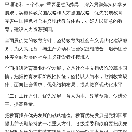
平理论和“三个代表”重要思想为指导，深入贯彻落实科学发
展观，实施科教兴国战略和人才强国战略，优先发展教育，
完善中国特色社会主义现代教育体系，办好人民满意的教
育，建设人力资源强国。
全面贯彻党的教育方针，坚持教育为社会主义现代化建设服
务，为人民服务，与生产劳动和社会实践相结合，培养德智
体美全面发展的社会主义建设者和接班人。
全面推进教育事业科学发展，立足社会主义初级阶段基本国
情，把握教育发展阶段性特征，坚持以人为本，遵循教育规
律，面向社会需求，优化结构布局，提高教育现代化水平。
（二）工作方针。优先发展、育人为本、改革创新、促进公
平、提高质量。
把教育摆在优先发展的战略地位。教育优先发展是党和国家
提出并长期坚持的一项重大方针。各级党委和政府要把优先
发展教育作为贯彻落实科学发展观的一项基本要求，切实保