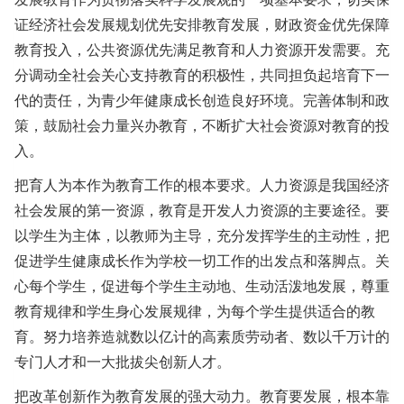
证经济社会发展规划优先安排教育发展，财政资金优先保障
教育投入，公共资源优先满足教育和人力资源开发需要。充
分调动全社会关心支持教育的积极性，共同担负起培育下一
代的责任，为青少年健康成长创造良好环境。完善体制和政
策，鼓励社会力量兴办教育，不断扩大社会资源对教育的投
入。
把育人为本作为教育工作的根本要求。人力资源是我国经济
社会发展的第一资源，教育是开发人力资源的主要途径。要
以学生为主体，以教师为主导，充分发挥学生的主动性，把
促进学生健康成长作为学校一切工作的出发点和落脚点。关
心每个学生，促进每个学生主动地、生动活泼地发展，尊重
教育规律和学生身心发展规律，为每个学生提供适合的教
育。努力培养造就数以亿计的高素质劳动者、数以千万计的
专门人才和一大批拔尖创新人才。
把改革创新作为教育发展的强大动力。教育要发展，根本靠