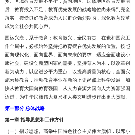
乡、区域教育发展不平衡，贫困地区、民族地区教育发展滞
后；教育投入不足，教育优先发展的战略地位尚未得到完全
落实。接受良好教育成为人民群众强烈期盼，深化教育改革
成为全社会共同心声。
国运兴衰，系于教育；教育振兴，全民有责。在党和国家工
作全局中，必须始终坚持把教育摆在优先发展的位置。按照
面向现代化、面向世界、面向未来的要求，适应全面建设小
康社会、建设创新型国家的需要，坚持育人为本，以改革创
新为动力，以促进公平为重点，以提高质量为核心，全面实
施素质教育，推动教育事业在新的历史起点上科学发展，加
快从教育大国向教育强国、从人力资源大国向人力资源强国
迈进，为中华民族伟大复兴和人类文明进步作出更大贡献。
第一部分 总体战略
第一章 指导思想和工作方针
（一）指导思想。高举中国特色社会主义伟大旗帜，以邓小