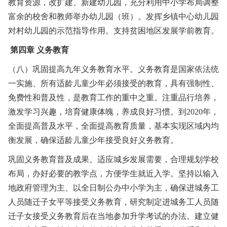
教育资源，改扩建、新建幼儿园，充分利用中小学布局调整
富余的校舍和教师举办幼儿园（班）。发挥乡镇中心幼儿园
对村幼儿园的示范指导作用。支持贫困地区发展学前教育。
第四章 义务教育
（八）巩固提高九年义务教育水平。义务教育是国家依法统
一实施、所有适龄儿童少年必须接受的教育，具有强制性、
免费性和普及性，是教育工作的重中之重。注重品行培养，
激发学习兴趣，培育健康体魄，养成良好习惯。到2020年，
全面提高普及水平，全面提高教育质量，基本实现区域内均
衡发展，确保适龄儿童少年接受良好义务教育。
巩固义务教育普及成果。适应城乡发展需要，合理规划学校
布局，办好必要的教学点，方便学生就近入学。坚持以输入
地政府管理为主、以全日制公办中小学为主，确保进城务工
人员随迁子女平等接受义务教育，研究制定进城务工人员随
迁子女接受义务教育后在当地参加升学考试的办法。建立健