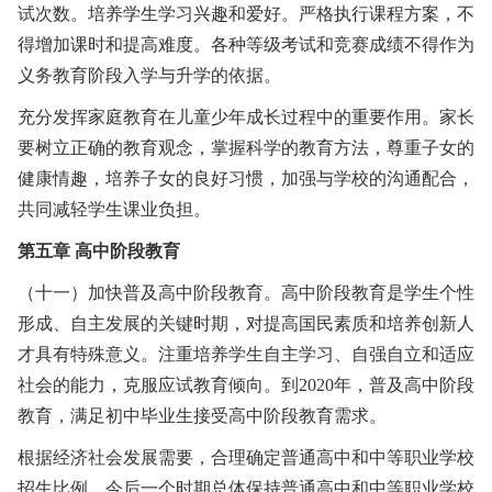
试次数。培养学生学习兴趣和爱好。严格执行课程方案，不
得增加课时和提高难度。各种等级考试和竞赛成绩不得作为
义务教育阶段入学与升学的依据。
充分发挥家庭教育在儿童少年成长过程中的重要作用。家长
要树立正确的教育观念，掌握科学的教育方法，尊重子女的
健康情趣，培养子女的良好习惯，加强与学校的沟通配合，
共同减轻学生课业负担。
第五章 高中阶段教育
（十一）加快普及高中阶段教育。高中阶段教育是学生个性
形成、自主发展的关键时期，对提高国民素质和培养创新人
才具有特殊意义。注重培养学生自主学习、自强自立和适应
社会的能力，克服应试教育倾向。到2020年，普及高中阶段
教育，满足初中毕业生接受高中阶段教育需求。
根据经济社会发展需要，合理确定普通高中和中等职业学校
招生比例，今后一个时期总体保持普通高中和中等职业学校