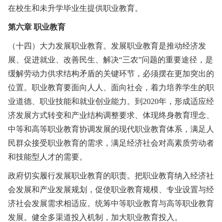
在校生和未升学毕业生提供职业教育。
第六章 职业教育
（十四）大力发展职业教育。发展职业教育是推动经济发
展、促进就业、改善民生、解决“三农”问题的重要途径，是
缓解劳动力供求结构矛盾的关键环节，必须摆在更加突出的
位置。职业教育要面向人人、面向社会，着力培养学生的职
业道德、职业技能和就业创业能力。到2020年，形成适应经
济发展方式转变和产业结构调整要求、体现终身教育理念、
中等和高等职业教育协调发展的现代职业教育体系，满足人
民群众接受职业教育的需求，满足经济社会对高素质劳动者
和技能型人才的需要。
政府切实履行发展职业教育的职责。把职业教育纳入经济社
会发展和产业发展规划，促使职业教育规模、专业设置与经
济社会发展需求相适应。统筹中等职业教育与高等职业教育
发展。健全多渠道投入机制，加大职业教育投入。