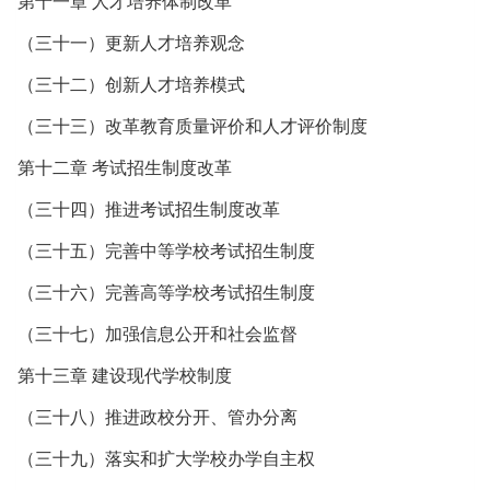
第十一章 人才培养体制改革
（三十一）更新人才培养观念
（三十二）创新人才培养模式
（三十三）改革教育质量评价和人才评价制度
第十二章 考试招生制度改革
（三十四）推进考试招生制度改革
（三十五）完善中等学校考试招生制度
（三十六）完善高等学校考试招生制度
（三十七）加强信息公开和社会监督
第十三章 建设现代学校制度
（三十八）推进政校分开、管办分离
（三十九）落实和扩大学校办学自主权